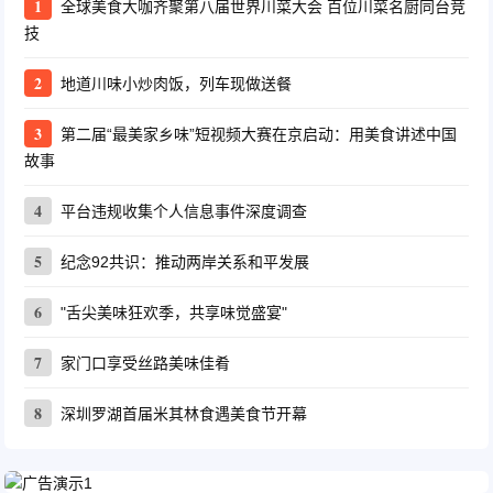
1
全球美食大咖齐聚第八届世界川菜大会 百位川菜名厨同台竞
技
2
地道川味小炒肉饭，列车现做送餐
3
第二届“最美家乡味”短视频大赛在京启动：用美食讲述中国
故事
4
平台违规收集个人信息事件深度调查
5
纪念92共识：推动两岸关系和平发展
6
"舌尖美味狂欢季，共享味觉盛宴"
7
家门口享受丝路美味佳肴
8
深圳罗湖首届米其林食遇美食节开幕