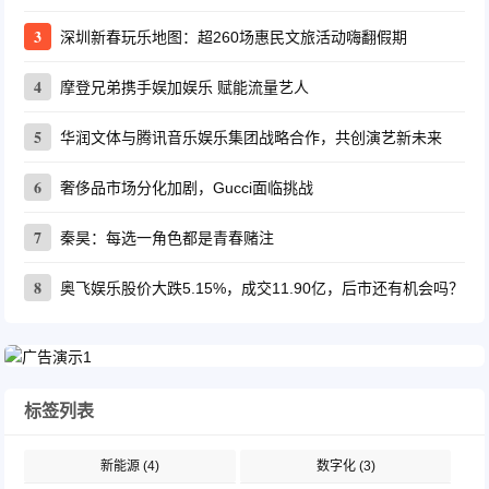
3
深圳新春玩乐地图：超260场惠民文旅活动嗨翻假期
4
摩登兄弟携手娱加娱乐 赋能流量艺人
5
华润文体与腾讯音乐娱乐集团战略合作，共创演艺新未来
6
奢侈品市场分化加剧，Gucci面临挑战
7
秦昊：每选一角色都是青春赌注
8
奥飞娱乐股价大跌5.15%，成交11.90亿，后市还有机会吗？
标签列表
新能源
(4)
数字化
(3)