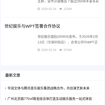
主题，全市范围推出了超过260场丰富多彩
的惠民文旅活动。这些活动充分融合了深圳
2026-02-24
23244
独特的山海资源、非遗国潮文化以及科技创
新...
世纪娱乐与WPT签署合作协议
世纪娱乐国际(00959)宣布，于2026年2月
13日（交易时段后），合资公司与WPT正
式签订运营协议。根据协议内容，作为菲律
2026-02-24
25340
宾爱国者游戏及娱乐公司（PAGCOR）认
可的授权电子博彩系统...
最新文章
华润文体与腾讯音乐娱乐集团战略合作，共创演艺新未来
广州北京路770㎡萌宠综合体打造互动娱乐服务一站式体验