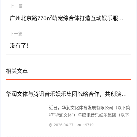
上一篇
广州北京路770㎡萌宠综合体打造互动娱乐服务一站式体验
下一篇
没有了！
相关文章
华润文体与腾讯音乐娱乐集团战略合作，共创演艺新未来
近日，华润文化体育发展有限公司（以下简
称"华润文体"）与腾讯音乐娱乐集团（以下
简称"TME"）正式签署战略合作协议。此次
2026-04-27
19719
合作将结合双方的资源优势与平台优势，在