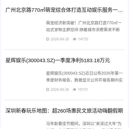
共同打造高...
广州北京路770㎡萌宠综合体打造互动娱乐服务一站式体验
萌宠经济新突破！广州北京路打造770㎡一
站式宠物主题空间 随着城市消费需求不断
升级，广州北京路核心商圈近日迎来了一家
2026-04-26
14155
全新的综合性萌宠主题空间。这座占地面积
达7...
星辉娱乐(300043.SZ)一季度净利5183.18万元
星辉娱乐(300043.SZ)近日公布2026年第一
季度财务报告，数据显示公司在报告期内实
现营业收入2.56亿元，较去年同期下降
2026-04-26
10151
38.11%；归属于上市公司股东的净利润为
5183.18万元...
深圳新春玩乐地图：超260场惠民文旅活动嗨翻假期
马年新春佳节期间，深圳以"来深过大年"为