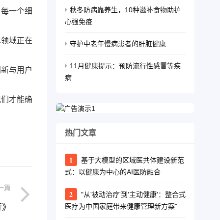
秋冬防病靠养生，10种滋补食物助护
，每一个细
心强免疫
术领域正在
守护中老年慢病患者的肝脏健康
。
11月健康提示：预防流行性感冒等疾
创新与用户
病
我们才能确
热门文章
1
基于大模型的区域医共体建设新范
式：以健康为中心的AI医防融合
一篇
2
"从'被动治疗'到'主动健康'：整合式
行》
医疗为中国家庭带来健康管理新方案"