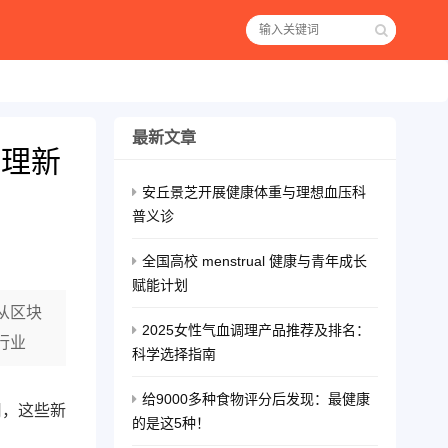
最新文章
管理新
安丘景芝开展健康体重与理想血压科
普义诊
全国高校 menstrual 健康与青年成长
赋能计划
从区块
2025女性气血调理产品推荐及排名：
行业
科学选择指南
给9000多种食物评分后发现：最健康
用，这些新
的是这5种！