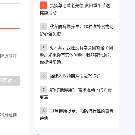
3
弘扬尊老爱老美德 贵阳重阳节送
健康活动
4
秋冬防病靠养生，10种滋补食物助
护心强免疫
5
对不起，我还没有学会回答这个问
题。如果你有其他问题，我非常乐意为
院近期在
你提供帮助。
6
福建人均预期寿命达79.5岁
细阅读
7
解码"他健康"：需求驱动下的消费
变革
8
11月健康提示：预防流行性感冒等
将月经健
疾病